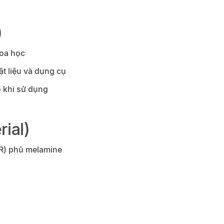
)
hoa học
ật liệu và dụng cụ
ồ khi sử dụng
rial)
) phủ melamine