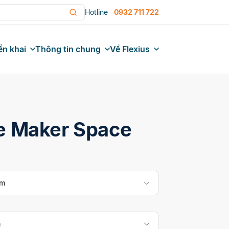
Hotline
0932 711 722
ển khai
Thông tin chung
Về Flexius
e Maker Space
mm
m