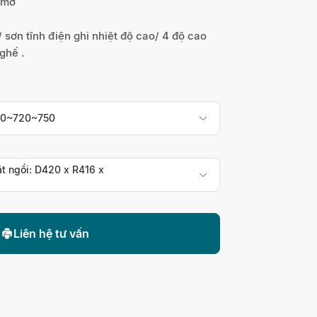
 mờ
 sơn tĩnh điện ghi nhiệt độ cao/ 4 độ cao
ghế .
90~720~750
t ngồi: D420 x R416 x
Liên hệ tư vấn