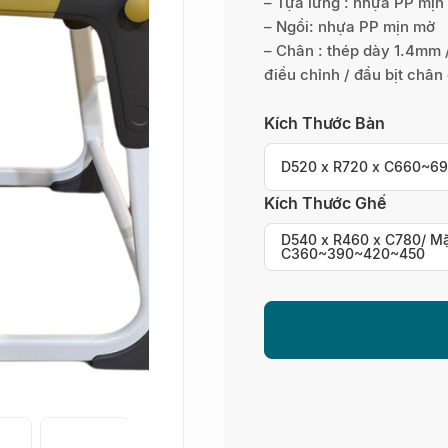
– Tựa lưng : nhựa PP mịn
– Ngồi: nhựa PP mịn mờ
– Chân : thép dày 1.4mm /
điều chỉnh / đầu bịt chân 
Kích Thước Bàn
D520 x R720 x C660~6
Kích Thước Ghế
D540 x R460 x C780/ Mặ
C360~390~420~450