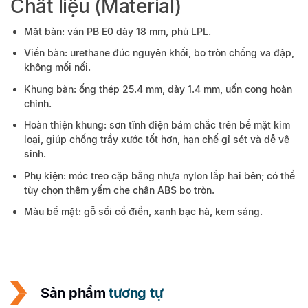
Chất liệu (Material)
Mặt bàn: ván PB E0 dày 18 mm, phủ LPL.
Viền bàn: urethane đúc nguyên khối, bo tròn chống va đập,
không mối nối.
Khung bàn: ống thép 25.4 mm, dày 1.4 mm, uốn cong hoàn
chỉnh.
Hoàn thiện khung: sơn tĩnh điện bám chắc trên bề mặt kim
loại, giúp chống trầy xước tốt hơn, hạn chế gỉ sét và dễ vệ
sinh.
Phụ kiện: móc treo cặp bằng nhựa nylon lắp hai bên; có thể
tùy chọn thêm yếm che chân ABS bo tròn.
Màu bề mặt: gỗ sồi cổ điển, xanh bạc hà, kem sáng.
Sản phẩm
tương tự