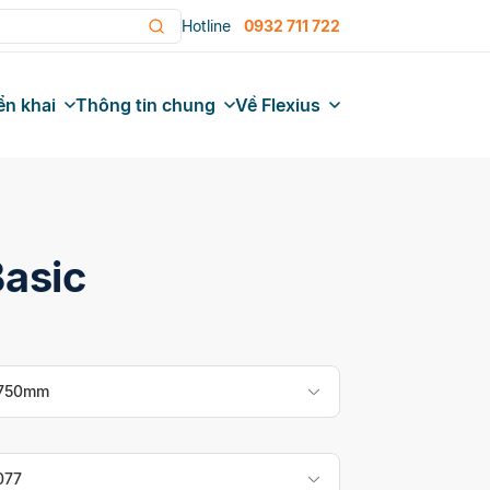
Hotline
0932 711 722
ển khai
Thông tin chung
Về Flexius
Basic
 750mm
077